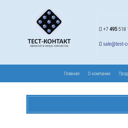
+7
495
518 
sale@test-c
Главная
О компании
Прод